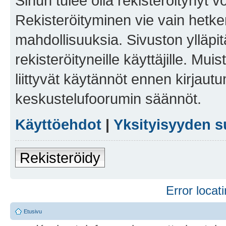
Sinun tulee olla rekisteröitynyt v
Rekisteröityminen vie vain hetken
mahdollisuuksia. Sivuston ylläpit
rekisteröityneille käyttäjille. Mu
liittyvät käytännöt ennen kirjau
keskustelufoorumin säännöt.
Käyttöehdot
|
Yksityisyyden s
Rekisteröidy
Error locati
Etusivu