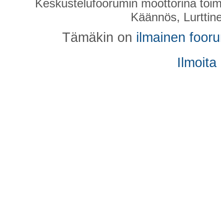
Keskustelufoorumin moottorina toim
Käännös, Lurttin
Tämäkin on
ilmainen foor
Ilmoita