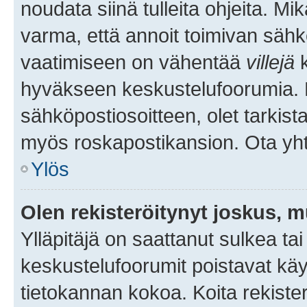
noudata siinä tulleita ohjeita. Mi
varma, että annoit toimivan sähk
vaatimiseen on vähentää
villejä
k
hyväkseen keskustelufoorumia. Mi
sähköpostiosoitteen, olet tarkista
myös roskapostikansion. Ota yhte
Ylös
Olen rekisteröitynyt joskus, 
Ylläpitäjä on saattanut sulkea ta
keskustelufoorumit poistavat k
tietokannan kokoa. Koita rekister