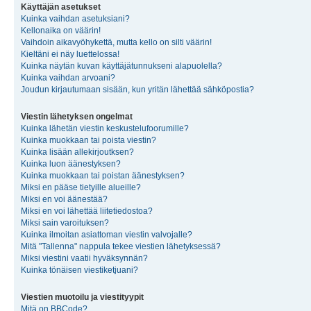
Käyttäjän asetukset
Kuinka vaihdan asetuksiani?
Kellonaika on väärin!
Vaihdoin aikavyöhykettä, mutta kello on silti väärin!
Kieltäni ei näy luettelossa!
Kuinka näytän kuvan käyttäjätunnukseni alapuolella?
Kuinka vaihdan arvoani?
Joudun kirjautumaan sisään, kun yritän lähettää sähköpostia?
Viestin lähetyksen ongelmat
Kuinka lähetän viestin keskustelufoorumille?
Kuinka muokkaan tai poista viestin?
Kuinka lisään allekirjoutksen?
Kuinka luon äänestyksen?
Kuinka muokkaan tai poistan äänestyksen?
Miksi en pääse tietyille alueille?
Miksi en voi äänestää?
Miksi en voi lähettää liitetiedostoa?
Miksi sain varoituksen?
Kuinka ilmoitan asiattoman viestin valvojalle?
Mitä "Tallenna" nappula tekee viestien lähetyksessä?
Miksi viestini vaatii hyväksynnän?
Kuinka tönäisen viestiketjuani?
Viestien muotoilu ja viestityypit
Mitä on BBCode?