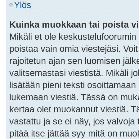
Ylös
Kuinka muokkaan tai poista vi
Mikäli et ole keskustelufoorumin y
poistaa vain omia viestejäsi. Voi
rajoitetun ajan sen luomisen jäl
valitsemastasi viestistä. Mikäli jo
lisätään pieni teksti osoittama
lukemaan viestiä. Tässä on mu
kertaa olet muokannut viestiä. Tä
vastattu ja se ei näy, jos valvoja
pitää itse jättää syy mitä on muo