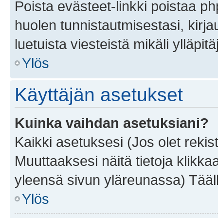
Poista evästeet-linkki poistaa p
huolen tunnistautmisestasi, kirja
luetuista viesteistä mikäli ylläpitä
Ylös
Käyttäjän asetukset
Kuinka vaihdan asetuksiani?
Kaikki asetuksesi (Jos olet rekist
Muuttaaksesi näitä tietoja klikka
yleensä sivun yläreunassa) Tääll
Ylös