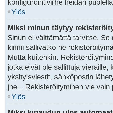
konfigurointivirhe heidän puolella
Ylös
Miksi minun täytyy rekisteröit
Sinun ei välttämättä tarvitse. Se
kiinni sallivatko he rekisteröitym
Mutta kuitenkin. Rekisteröitymine
jotka eivät ole sallittuja vierail
yksityisviestit, sähköpostin lähet
jne... Rekisteröityminen vie vain
Ylös
Miksi kirjaudun ulos automaat