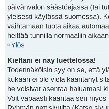
päivänvalon säästöajassa (tai tu
yleisesti käytössä suomessa). Ke
vaihtamaan tuota aikaa automaatti
heittää tunnilla normaaliin aikaan
Ylös
Kieltäni ei näy luettelossa!
Todennäköisin syy on se, että yläp
kukaan ei ole vielä kääntänyt sitä 
he voisivat asentaa haluamasi ki
Voit vapaasti kääntää sen myös i
Ryhmän nettisivuilta (Katso sivun