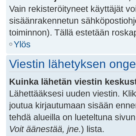
Vain rekisteröityneet käyttäjät v
sisäänrakennetun sähköpostiohjel
toiminnon). Tällä estetään roskap
Ylös
Viestin lähetyksen ong
Kuinka lähetän viestin keskus
Lähettääksesi uuden viestin. Kl
joutua kirjautumaan sisään ennen 
tehdä alueilla on lueteltuna sivun
Voit äänestää, jne.
) lista.