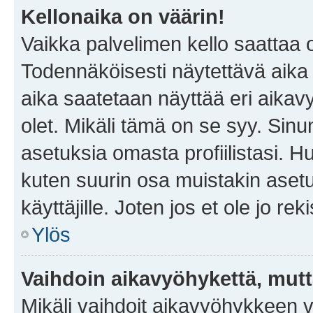
Kellonaika on väärin!
Vaikka palvelimen kello saattaa 
Todennäköisesti näytettävä aika
aika saatetaan näyttää eri aika
olet. Mikäli tämä on se syy. Si
asetuksia omasta profiilistasi. 
kuten suurin osa muistakin asetuks
käyttäjille. Joten jos et ole jo rek
Ylös
Vaihdoin aikavyöhykettä, mutta 
Mikäli vaihdoit aikavyöhykkeen 