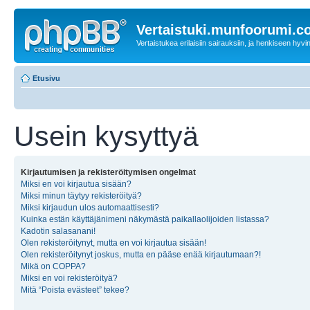
Vertaistuki.munfoorumi.
Vertaistukea erilaisiin sairauksiin, ja henkiseen hyvin
Etusivu
Usein kysyttyä
Kirjautumisen ja rekisteröitymisen ongelmat
Miksi en voi kirjautua sisään?
Miksi minun täytyy rekisteröityä?
Miksi kirjaudun ulos automaattisesti?
Kuinka estän käyttäjänimeni näkymästä paikallaolijoiden listassa?
Kadotin salasanani!
Olen rekisteröitynyt, mutta en voi kirjautua sisään!
Olen rekisteröitynyt joskus, mutta en pääse enää kirjautumaan?!
Mikä on COPPA?
Miksi en voi rekisteröityä?
Mitä “Poista evästeet” tekee?