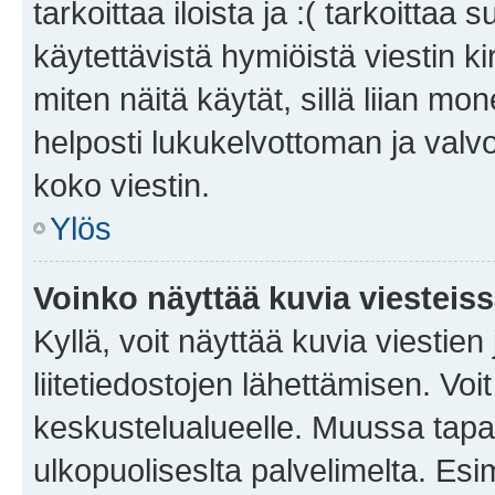
tarkoittaa iloista ja :( tarkoittaa 
käytettävistä hymiöistä viestin k
miten näitä käytät, sillä liian m
helposti lukukelvottoman ja valvo
koko viestin.
Ylös
Voinko näyttää kuvia viesteis
Kyllä, voit näyttää kuvia viestien 
liitetiedostojen lähettämisen. Vo
keskustelualueelle. Muussa tapa
ulkopuoliseslta palvelimelta. Es