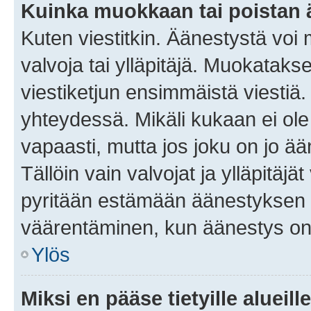
Kuinka muokkaan tai poistan
Kuten viestitkin. Äänestystä voi
valvoja tai ylläpitäjä. Muokatak
viestiketjun ensimmäistä viestiä
yhteydessä. Mikäli kukaan ei ol
vapaasti, mutta jos joku on jo ä
Tällöin vain valvojat ja ylläpitäjä
pyritään estämään äänestyksen 
väärentäminen, kun äänestys on
Ylös
Miksi en pääse tietyille alueill