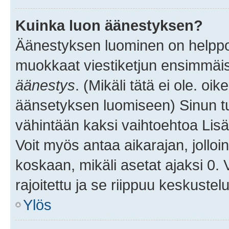
Kuinka luon äänestyksen?
Äänestyksen luominen on helppoa.
muokkaat viestiketjun ensimmäis
äänestys
. (Mikäli tätä ei ole. oik
äänsetyksen luomiseen) Sinun tu
vähintään kaksi vaihtoehtoa Lisää
Voit myös antaa aikarajan, jolloi
koskaan, mikäli asetat ajaksi 0.
rajoitettu ja se riippuu keskustel
Ylös