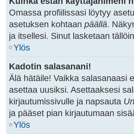
Kuinka estän käyttäjänimeni n
Omassa profiilissasi löytyy aset
asetuksen kohtaan
päällä
. Näkym
ja itsellesi. Sinut lasketaan tällö
Ylös
Kadotin salasanani!
Älä hätäile! Vaikka salasanaasi 
asettaa uusiksi. Asettaaksesi s
kirjautumissivulle ja napsauta
Un
ja pääset pian kirjautumaan sisä
Ylös