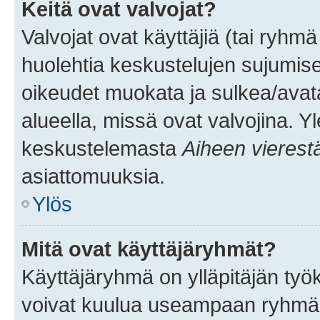
Keitä ovat valvojat?
Valvojat ovat käyttäjiä (tai ryhmä
huolehtia keskustelujen sujumise
oikeudet muokata ja sulkea/avata, 
alueella, missä ovat valvojina. Y
keskustelemasta
Aiheen vierest
asiattomuuksia.
Ylös
Mitä ovat käyttäjäryhmät?
Käyttäjäryhmä on ylläpitäjän työka
voivat kuulua useampaan ryhmään