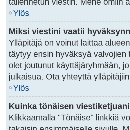
tallennetun viestin. Mene omiin a
Ylös
Miksi viestini vaatii hyväksyn
Ylläpitäjä on voinut laittaa alueen
täytyy ensin hyväksyä valvojien 
olet joutunut käyttäjäryhmään, jo
julkaisua. Ota yhteyttä ylläpitäjii
Ylös
Kuinka tönäisen viestiketjuan
Klikkaamalla "Tönäise" linkkiä voi
takaisin ensimmäiselle sivulle. M