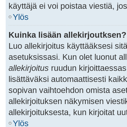
käyttäjä ei voi poistaa viestiä, jo
Ylös
Kuinka lisään allekirjoutksen?
Luo allekirjoitus käyttääksesi si
asetuksissasi. Kun olet luonut all
allekirjoitus
ruudun kirjoittaessasi
lisättäväksi automaattisesti kaikki
sopivan vaihtoehdon omista asetu
allekirjoituksen näkymisen viesti
allekirjoituksesta, kun kirjoitat uu
Ylös