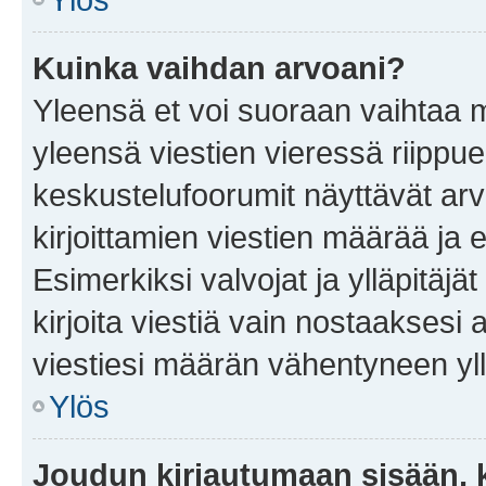
Kuinka vaihdan arvoani?
Yleensä et voi suoraan vaihtaa 
yleensä viestien vieressä riippu
keskustelufoorumit näyttävät ar
kirjoittamien viestien määrää ja er
Esimerkiksi valvojat ja ylläpitäjä
kirjoita viestiä vain nostaakses
viestiesi määrän vähentyneen yl
Ylös
Joudun kirjautumaan sisään, k