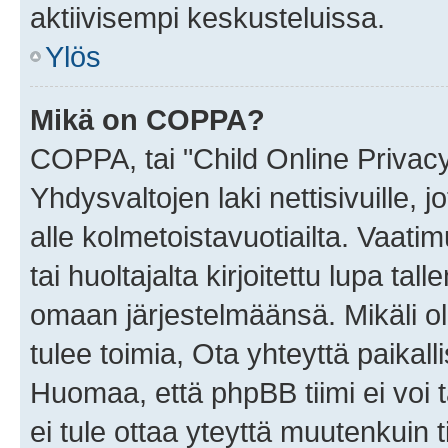
aktiivisempi keskusteluissa.
Ylös
Mikä on COPPA?
COPPA, tai "Child Online Privac
Yhdysvaltojen laki nettisivuille, 
alle kolmetoistavuotiailta. Vaa
tai huoltajalta kirjoitettu lupa ta
omaan järjestelmäänsä. Mikäli 
tulee toimia, Ota yhteyttä paika
Huomaa, että phpBB tiimi ei voi t
ei tule ottaa yteyttä muutenkuin t