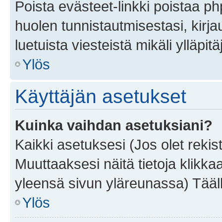
Poista evästeet-linkki poistaa p
huolen tunnistautmisestasi, kirja
luetuista viesteistä mikäli ylläpitä
Ylös
Käyttäjän asetukset
Kuinka vaihdan asetuksiani?
Kaikki asetuksesi (Jos olet rekist
Muuttaaksesi näitä tietoja klikka
yleensä sivun yläreunassa) Tääll
Ylös