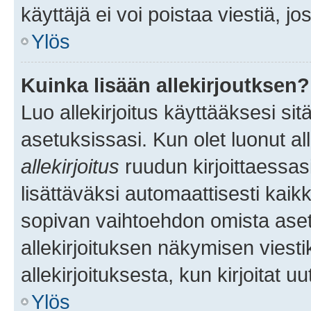
käyttäjä ei voi poistaa viestiä, jo
Ylös
Kuinka lisään allekirjoutksen?
Luo allekirjoitus käyttääksesi si
asetuksissasi. Kun olet luonut all
allekirjoitus
ruudun kirjoittaessasi
lisättäväksi automaattisesti kaikki
sopivan vaihtoehdon omista asetu
allekirjoituksen näkymisen viesti
allekirjoituksesta, kun kirjoitat uu
Ylös