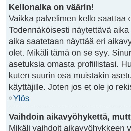
Kellonaika on väärin!
Vaikka palvelimen kello saattaa 
Todennäköisesti näytettävä aika
aika saatetaan näyttää eri aika
olet. Mikäli tämä on se syy. Si
asetuksia omasta profiilistasi. 
kuten suurin osa muistakin asetuks
käyttäjille. Joten jos et ole jo rek
Ylös
Vaihdoin aikavyöhykettä, mutta 
Mikäli vaihdoit aikavyöhykkeen 