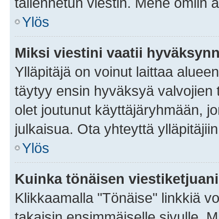
tallennetun viestin. Mene omiin a
Ylös
Miksi viestini vaatii hyväksyn
Ylläpitäjä on voinut laittaa alueen
täytyy ensin hyväksyä valvojien 
olet joutunut käyttäjäryhmään, jo
julkaisua. Ota yhteyttä ylläpitäjii
Ylös
Kuinka tönäisen viestiketjuan
Klikkaamalla "Tönäise" linkkiä voi
takaisin ensimmäiselle sivulle. M