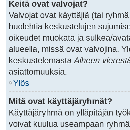
Keitä ovat valvojat?
Valvojat ovat käyttäjiä (tai ryhmä
huolehtia keskustelujen sujumise
oikeudet muokata ja sulkea/avata, 
alueella, missä ovat valvojina. Y
keskustelemasta
Aiheen vierest
asiattomuuksia.
Ylös
Mitä ovat käyttäjäryhmät?
Käyttäjäryhmä on ylläpitäjän työka
voivat kuulua useampaan ryhmään