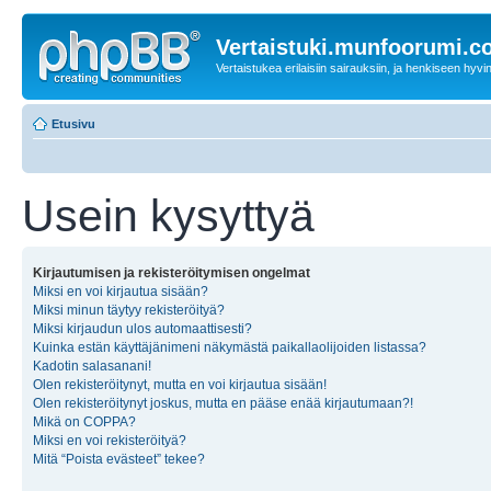
Vertaistuki.munfoorumi.
Vertaistukea erilaisiin sairauksiin, ja henkiseen hyvin
Etusivu
Usein kysyttyä
Kirjautumisen ja rekisteröitymisen ongelmat
Miksi en voi kirjautua sisään?
Miksi minun täytyy rekisteröityä?
Miksi kirjaudun ulos automaattisesti?
Kuinka estän käyttäjänimeni näkymästä paikallaolijoiden listassa?
Kadotin salasanani!
Olen rekisteröitynyt, mutta en voi kirjautua sisään!
Olen rekisteröitynyt joskus, mutta en pääse enää kirjautumaan?!
Mikä on COPPA?
Miksi en voi rekisteröityä?
Mitä “Poista evästeet” tekee?