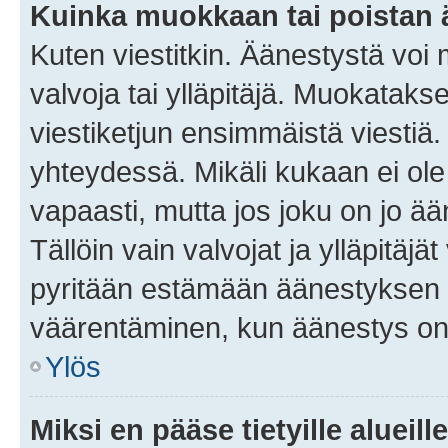
Kuinka muokkaan tai poistan
Kuten viestitkin. Äänestystä voi
valvoja tai ylläpitäjä. Muokatak
viestiketjun ensimmäistä viestiä
yhteydessä. Mikäli kukaan ei ol
vapaasti, mutta jos joku on jo ä
Tällöin vain valvojat ja ylläpitäjä
pyritään estämään äänestyksen 
väärentäminen, kun äänestys on
Ylös
Miksi en pääse tietyille alueill