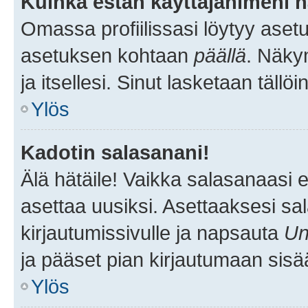
Kuinka estän käyttäjänimeni n
Omassa profiilissasi löytyy aset
asetuksen kohtaan
päällä
. Näkym
ja itsellesi. Sinut lasketaan tällö
Ylös
Kadotin salasanani!
Älä hätäile! Vaikka salasanaasi 
asettaa uusiksi. Asettaaksesi s
kirjautumissivulle ja napsauta
Un
ja pääset pian kirjautumaan sisä
Ylös