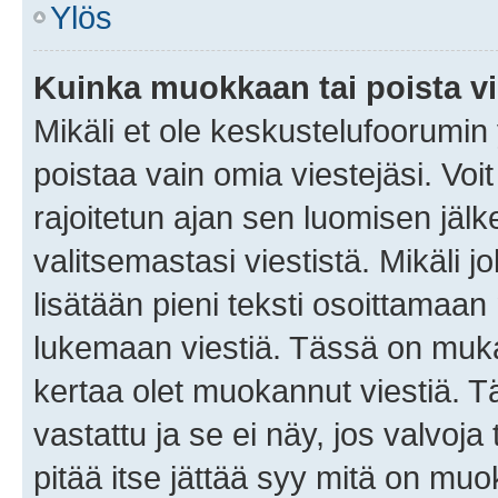
Ylös
Kuinka muokkaan tai poista vi
Mikäli et ole keskustelufoorumin y
poistaa vain omia viestejäsi. Voi
rajoitetun ajan sen luomisen jäl
valitsemastasi viestistä. Mikäli jo
lisätään pieni teksti osoittama
lukemaan viestiä. Tässä on mu
kertaa olet muokannut viestiä. Tä
vastattu ja se ei näy, jos valvoja
pitää itse jättää syy mitä on muo