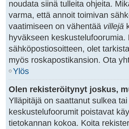
noudata siinä tulleita ohjeita. Mi
varma, että annoit toimivan sähk
vaatimiseen on vähentää
villejä
k
hyväkseen keskustelufoorumia. Mi
sähköpostiosoitteen, olet tarkista
myös roskapostikansion. Ota yhte
Ylös
Olen rekisteröitynyt joskus, 
Ylläpitäjä on saattanut sulkea ta
keskustelufoorumit poistavat k
tietokannan kokoa. Koita rekister