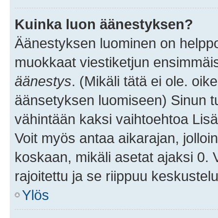
Kuinka luon äänestyksen?
Äänestyksen luominen on helppoa.
muokkaat viestiketjun ensimmäis
äänestys
. (Mikäli tätä ei ole. oik
äänsetyksen luomiseen) Sinun tu
vähintään kaksi vaihtoehtoa Lisää
Voit myös antaa aikarajan, jolloi
koskaan, mikäli asetat ajaksi 0.
rajoitettu ja se riippuu keskustel
Ylös