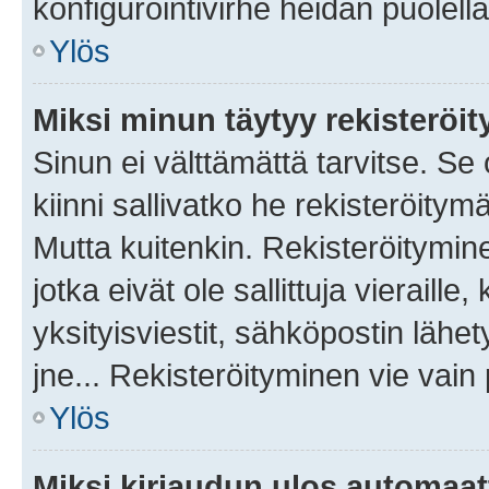
konfigurointivirhe heidän puolella
Ylös
Miksi minun täytyy rekisteröit
Sinun ei välttämättä tarvitse. Se
kiinni sallivatko he rekisteröitym
Mutta kuitenkin. Rekisteröitymine
jotka eivät ole sallittuja vierail
yksityisviestit, sähköpostin lähet
jne... Rekisteröityminen vie vain
Ylös
Miksi kirjaudun ulos automaat