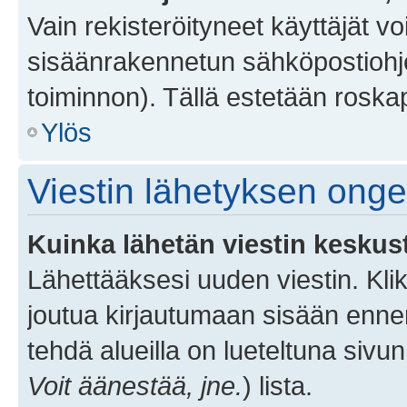
Vain rekisteröityneet käyttäjät v
sisäänrakennetun sähköpostiohjel
toiminnon). Tällä estetään roskap
Ylös
Viestin lähetyksen ong
Kuinka lähetän viestin keskus
Lähettääksesi uuden viestin. Kl
joutua kirjautumaan sisään ennen 
tehdä alueilla on lueteltuna sivun
Voit äänestää, jne.
) lista.