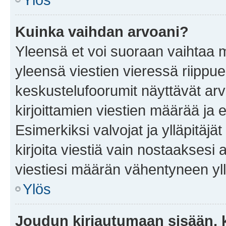
Kuinka vaihdan arvoani?
Yleensä et voi suoraan vaihtaa 
yleensä viestien vieressä riippu
keskustelufoorumit näyttävät ar
kirjoittamien viestien määrää ja er
Esimerkiksi valvojat ja ylläpitäjä
kirjoita viestiä vain nostaakses
viestiesi määrän vähentyneen yl
Ylös
Joudun kirjautumaan sisään, k