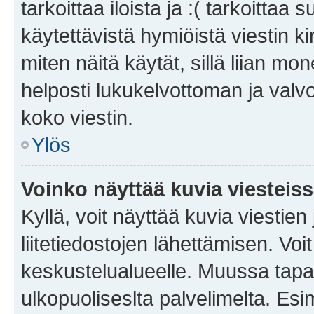
tarkoittaa iloista ja :( tarkoittaa 
käytettävistä hymiöistä viestin k
miten näitä käytät, sillä liian m
helposti lukukelvottoman ja valvo
koko viestin.
Ylös
Voinko näyttää kuvia viesteis
Kyllä, voit näyttää kuvia viestien 
liitetiedostojen lähettämisen. Vo
keskustelualueelle. Muussa tapa
ulkopuoliseslta palvelimelta. Es