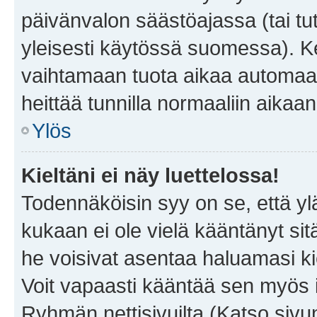
päivänvalon säästöajassa (tai tu
yleisesti käytössä suomessa). Ke
vaihtamaan tuota aikaa automaatti
heittää tunnilla normaaliin aikaan
Ylös
Kieltäni ei näy luettelossa!
Todennäköisin syy on se, että yläp
kukaan ei ole vielä kääntänyt sitä 
he voisivat asentaa haluamasi ki
Voit vapaasti kääntää sen myös i
Ryhmän nettisivuilta (Katso sivun